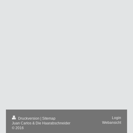
Login
Druckversion
|
Sitemap
Webansicht
Juan Carlos & Die Haarabschneider
© 2016